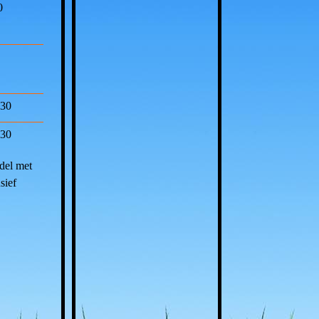
0
,30
,30
tarief
del met
sief