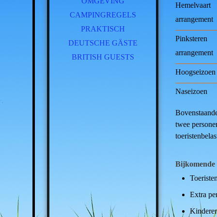
OMGEVING
Hemelvaart
CAMPINGREGELS
arrangement
PRAKTISCH
Pinksteren
DEUTSCHE GÄSTE
arrangement
BRITISH GUESTS
Hoogseizoen
Naseizoen
Bovenstaande 
twee personen 
toeristenbelas
Bijkomende 
Toeristen
Extra per
Kinderen 