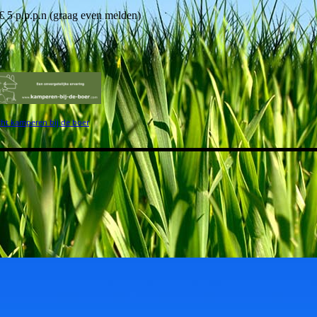
€ 5 p.p.p.n (graag even melden)
cht kamperen bij de boer