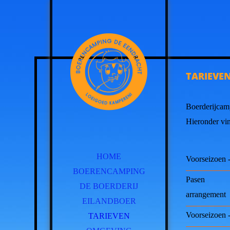
TARI
EVE
Boerderijcam
Hieronder vin
HOME
Voorseizoen -
BOERENCAMPING
Pasen
DE BOERDERIJ
arrangement
EILANDBOER
Voorseizoen -
TARIEVEN