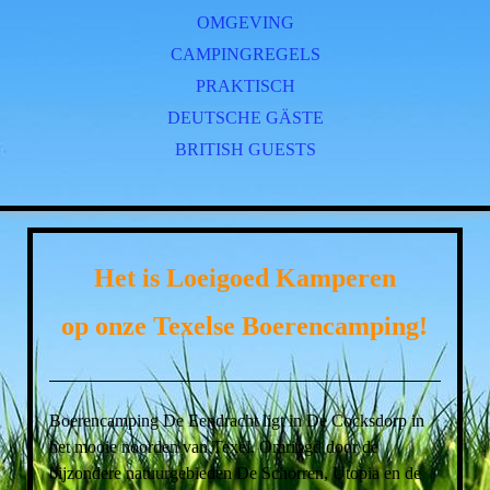
OMGEVING
CAMPINGREGELS
PRAKTISCH
DEUTSCHE GÄSTE
BRITISH GUESTS
Het is Loeigoed Kamperen
op onze Texelse Boerencamping!
Boerencamping De Eendracht ligt in De Cocksdorp in
het mooie noorden van Texel. Omringd door de
bijzondere natuurgebieden De Schorren, Utopia en de