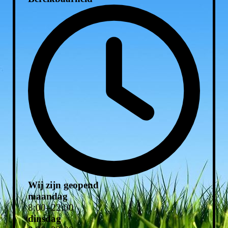
Wij zijn geopend
maandag
8
:
00
–
22
:
00
dinsdag