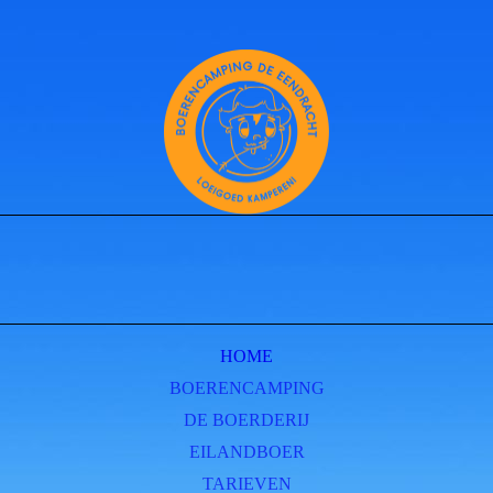
HOME
BOERENCAMPING
DE BOERDERIJ
EILANDBOER
TARIEVEN