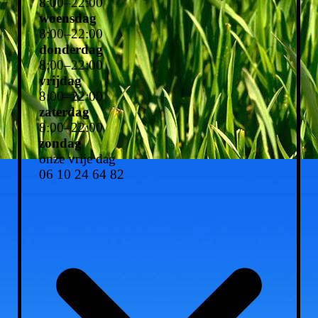
8
:
00
–
22
:
00
woensdag
8
:
00
–
22
:
00
donderdag
8
:
00
–
22
:
00
vrijdag
8
:
00
–
22
:
00
zaterdag
8
:
00
–
22
:
00
zondag
onze vrije dag
06 10 24 64 82