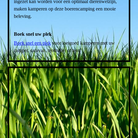
ingezet kan worden voor een optimaal dierenwelzijn,
maken kamperen op deze boerencamping een mooie
beleving.
Boek snel uw plek
Boek snel een plek
voor loeigoed kamperen met uw
camper, caravan, tenttrailer of tent!