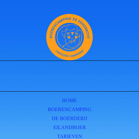
HOME
BOERENCAMPING
DE BOERDERIJ
EILANDBOER
TARIEVEN